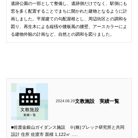
遺跡公園の一部として整備し、遺跡側だけでなく、駅側にも
窓を多く配置することでまちに開かれた建物となるように計
画しました。平屋建ての勾配屋根とし、周辺街区との調和を
図り、再生木による縦桟や腰板風の腰壁、アースカラーによ
る建物外観の計画など、自然との調和を図りました。
文教施設 実績一覧
2024.08.29
■佐渡金銀山ガイダンス施設 ※(株)プレック研究所と共同
設計 住所 佐渡市 面積 1,122㎡ .....