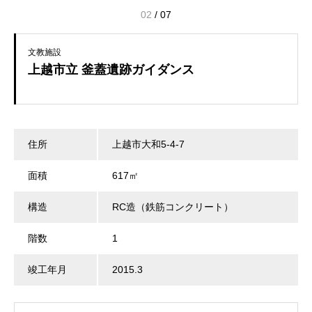
02
/
07
文教施設
上越市立 釜蓋遺跡ガイダンス
住所
上越市大和5-4-7
面積
617㎡
構造
RC造（鉄筋コンクリート）
階数
1
竣工年月
2015.3