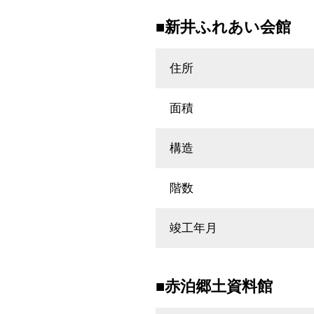
■新井ふれあい会館
住所
面積
構造
階数
竣工年月
■赤泊郷土資料館