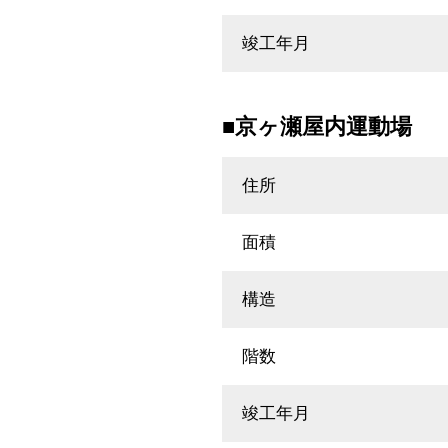
竣工年月
■京ヶ瀬屋内運動場
住所
面積
構造
階数
竣工年月