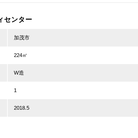
ィセンター
加茂市
224㎡
W造
1
2018.5