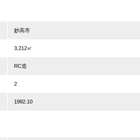
妙高市
3,212㎡
RC造
2
1992.10