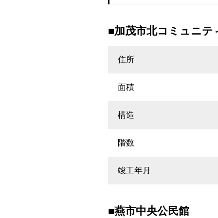
■加茂市北コミュニテ
住所
面積
構造
階数
竣工年月
■燕市中央公民館