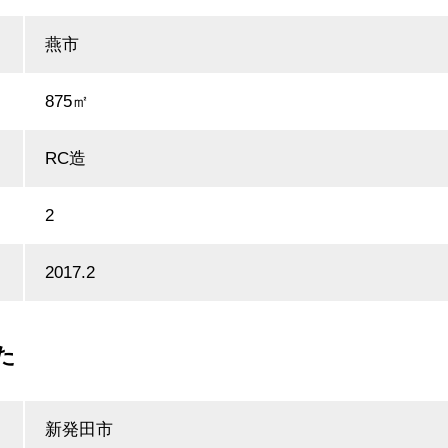
燕市
875㎡
RC造
2
2017.2
た
新発田市