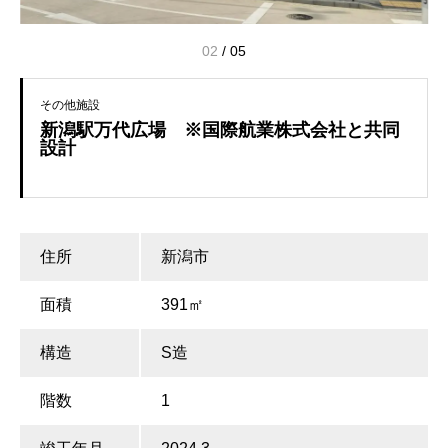
02
/
05
その他施設
新潟駅万代広場 ※国際航業株式会社と共同
設計
住所
新潟市
面積
391㎡
構造
S造
階数
1